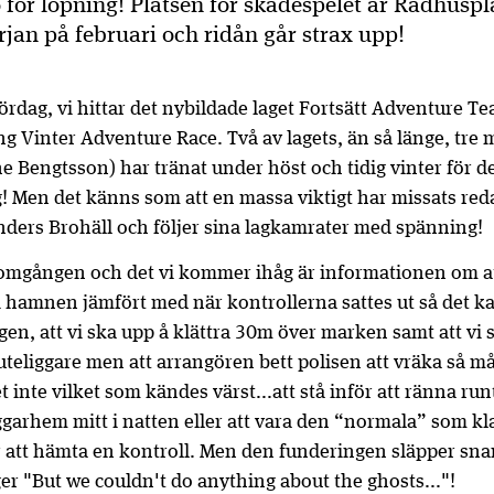
o för löpning! Platsen för skådespelet är Rådhuspl
an på februari och ridån går strax upp!
 lördag, vi hittar det nybildade laget Fortsätt Adventure T
ng Vinter Adventure Race. Två av lagets, än så länge, tr
 Bengtsson) har tränat under höst och tidig vinter för d
äg! Men det känns som att en massa viktigt har missats reda
ders Brohäll och följer sina lagkamrater med spänning!
mgången och det vi kommer ihåg är informationen om att
i hamnen jämfört med när kontrollerna sattes ut så det kan
n, att vi ska upp å klättra 30m över marken samt att vi 
uteliggare men att arrangören bett polisen att vräka så 
 inte vilket som kändes värst...att stå inför att ränna run
iggarhem mitt i natten eller att vara den “normala” som k
 att hämta en kontroll. Men den funderingen släpper snart
er "But we couldn't do anything about the ghosts..."!