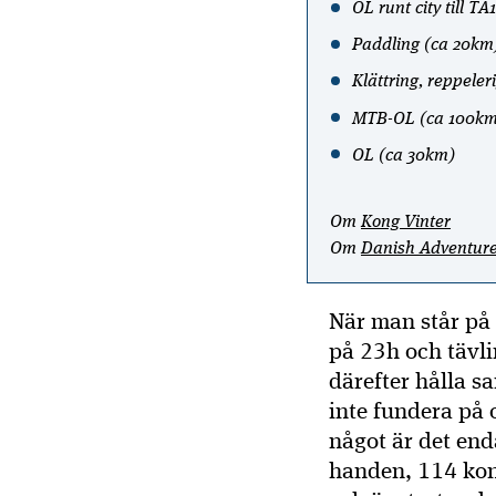
OL runt city till T
Paddling (ca 20km
Klättring, reppele
MTB-OL (ca 100km
OL (ca 30km)
Om
Kong Vinter
Om
Danish Adventur
När man står på 
på 23h och tävli
därefter hålla
inte fundera på 
något är det end
handen, 114 kon