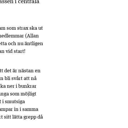
assen i centrala
eam som strax ska ut
e medlemmar (Allan
etta och nu äntligen
n vid start!
 det är nästan en
 bli svårt att nå
ska ner i bunkrar
många som möjligt
t i smutsiga
lampar in i samma
 sitt lätta grepp då