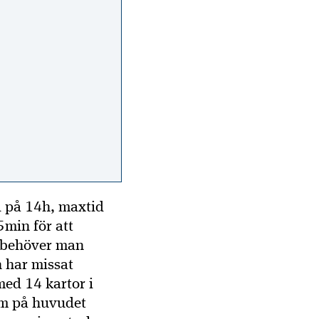
d på 14h, maxtid
5min för att
 behöver man
n har missat
med 14 kartor i
lm på huvudet