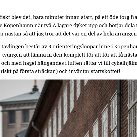
iskt blev det, bara minuter innan start, på ett öde torg f
de Köpenhamn när två A-lagare dyker upp och börjar dela 
r nästan så att jag tror att det var en del av hela arrange
 tävlingen består av 3 orienteringsloopar inne i Köpenha
 tvungen att lämna in den komplett för att för att få näs
t och med hagel hängandes i luften rättar vi till cykelhjäl
iskt på första sträckan) och inväntar startskottet!