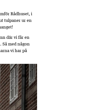
ramför Rådhuset, i
ut tulpaner ur en
manget!
mn där vi får en
ta. Så med någon
marna vi har på