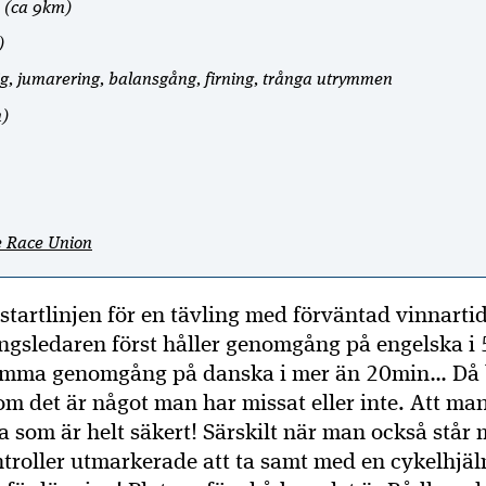
A1 (ca 9km)
)
rig, jumarering, balansgång, firning, trånga utrymmen
)
e Race Union
startlinjen för en tävling med förväntad vinnarti
ngsledaren först håller genomgång på engelska i 
 samma genomgång på danska i mer än 20min… Då
om det är något man har missat eller inte. Att ma
a som är helt säkert! Särskilt när man också står 
troller utmarkerade att ta samt med en cykelhjä