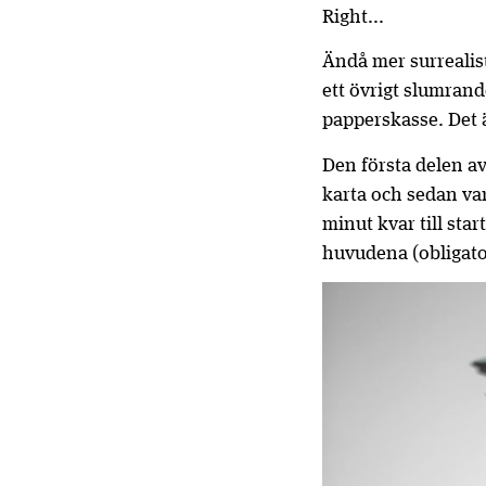
Right...
Ändå mer surrealist
ett övrigt slumran
papperskasse. Det ä
Den första delen av
karta och sedan var
minut kvar till star
huvudena (obligator