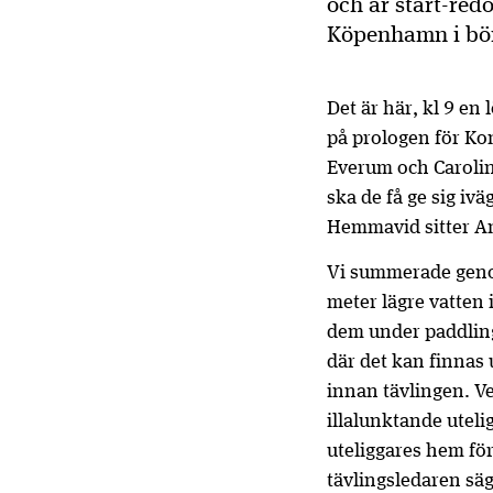
och är start-red
Köpenhamn i börj
Det är här, kl 9 en
på prologen för Ko
Everum och Caroline
ska de få ge sig iv
Hemmavid sitter An
Vi summerade geno
meter lägre vatten 
dem under paddlinge
där det kan finnas 
innan tävlingen. Vet
illalunktande utel
uteliggares hem för
tävlingsledaren säg